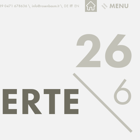
MENU
39 0471 678636
info@rosenbaum.it
DE
IT
EN
26
6
ERTE