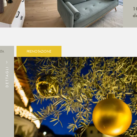
10
d
STA
PRENOTAZIONE
DETTAGLI