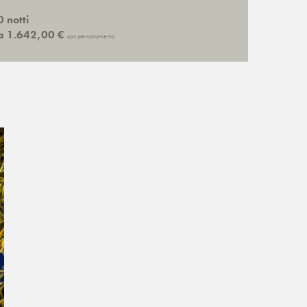
 notti
a 1.642,00 €
con pernottamento