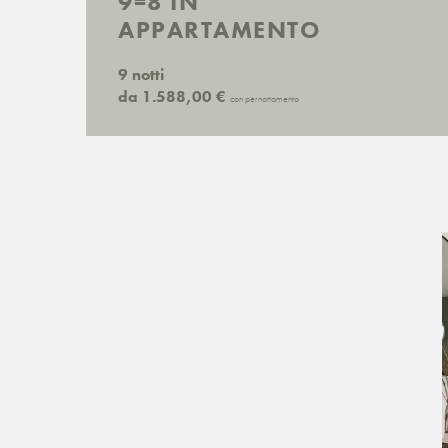
9=8 IN
APPARTAMENTO
9 notti
da 1.588,00 €
con pernottamento