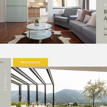
3/
10
d
STA
PRENOTAZIONE
DETTAGLI