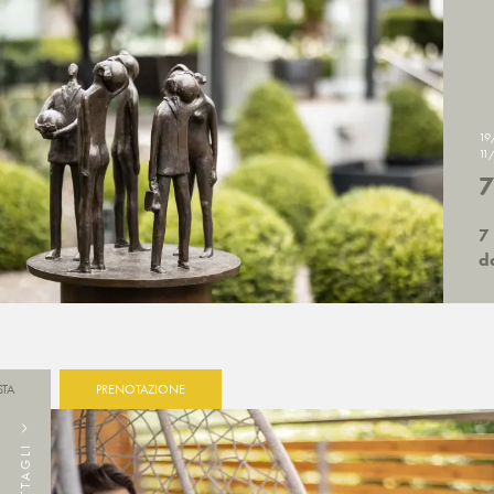
19
11
7
7 
d
STA
PRENOTAZIONE
DETTAGLI