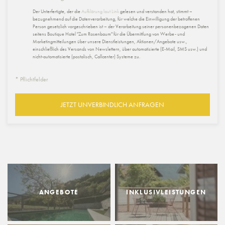
Der Unterfertigte, der die
Aufklärung laut Link
gelesen und verstanden hat, stimmt –
bezugnehmend auf die Datenverarbeitung, für welche die Einwilligung der betroffenen
Person gesetzlich vorgeschrieben ist – der Verarbeitung seiner personenbezogenen Daten
seitens Boutique Hotel "Zum Rosenbaum" für die Übermittlung von Werbe- und
Marketingmitteilungen über unsere Dienstleistungen, Aktionen/Angebote usw.,
einschließlich des Versands von Newslettern, über automatisierte (E-Mail, SMS usw.) und
nicht-automatisierte (postalisch, Callcenter) Systeme zu.
* Pflichtfelder
JETZT UNVERBINDLICH ANFRAGEN
ANGEBOTE
INKLUSIVLEISTUNGEN